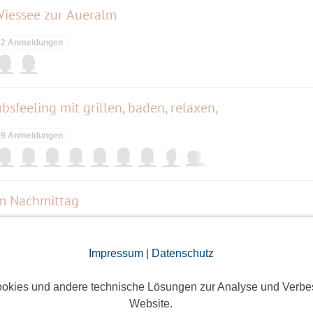
iessee zur Aueralm
2 Anmeldungen
bsfeeling mit grillen, baden, relaxen,
9 Anmeldungen
m Nachmittag
3 Anmeldungen
Impressum
|
Datenschutz
okies und andere technische Lösungen zur Analyse und Verbe
Vom Sky Beach in den Kosmos, chillen und dann TUNESDAY - Multime
Website.