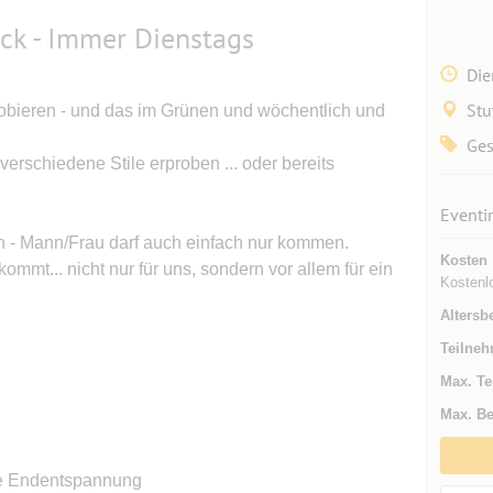
ck - Immer Dienstags
Die
Stu
obieren - und das im Grünen und wöchentlich und
Ges
erschiedene Stile erproben ... oder bereits
Eventi
h - Mann/Frau darf auch einfach nur kommen.
Kosten
mmt... nicht nur für uns, sondern vor allem für ein
Kostenl
Altersb
Teilneh
Max. Te
Max. Be
ie Endentspannung