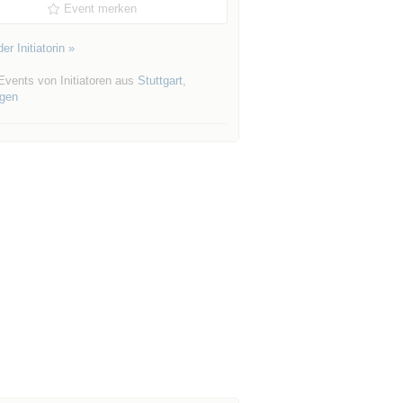
Event merken
er Initiatorin »
Events von Initiatoren aus
Stuttgart
,
ngen