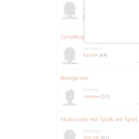
Initiatorin
Weltenbummlerin66
(60)
Schafkopfen im Oberland
Initiatorin
KarinM
(64)
Biergarten
Initiator
madaxx
(57)
Skatrunde mit Spaß am Spiel
Initiatorin
Still Me
(61)