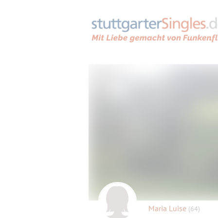
Maria Luise
(64)