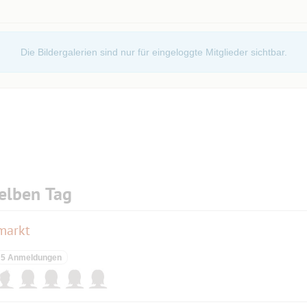
Die Bildergalerien sind nur für eingeloggte Mitglieder sichtbar.
elben Tag
markt
5 Anmeldungen