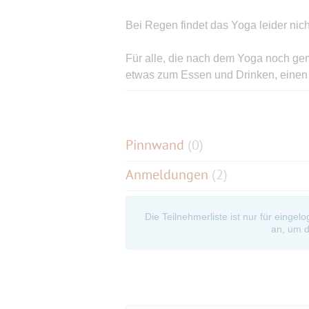
Bei Regen findet das Yoga leider nicht
Für alle, die nach dem Yoga noch gem
etwas zum Essen und Drinken, einen 
Das ist Sport im Park
• rund 70 Bewegungsangebote pro Woc
• 2. Mai bis 30. September 2019, auc
Pinnwand
(
0
)
• kostenlos
Anmeldungen
(2)
• unverbindlich und ohne Anmeldung
• für alle Altersgruppen ideal
• für Untrainierte und Sportliche geei
Die Teilnehmerliste ist nur für eingel
• Dauer zirka eine Stunde
an, um d