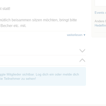
 statt!
Events d
ütlich beisammen sitzen möchten, bringt bitte
Andere 
Becher etc. mit.
Hedelfi
weiterlesen
he auf über 50 Grünflächen in ganz Stuttgart
h in den Ferien
gnet
oggte Mitglieder sichtbar. Log dich ein oder melde dich
ie Teilnehmer zu sehen!