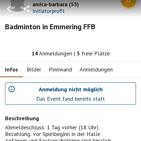
amica-barbara
(
55
)
Initiatorprofil
Badminton in Emmering FFB
14
Anmeldungen
|
5
freie Plätze
Infos
Bilder
Pinnwand
Anmeldungen
Anmeldung nicht möglich
Das Event fand bereits statt
Beschreibung
Abmeldeschluss: 1 Tag vorher (18 Uhr)
Bezahlung: vor Spielbeginn in der Halle
Anfänger und Fortgeschrittene sind herzlich