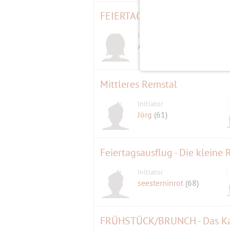
FEIERTAG Badminton Flat 10 
Initiatorin
A.l.e.x.
(58)
Mittleres Remstal
Initiator
Jörg
(61)
Feiertagsausflug - Die kleine 
Initiator
seesterninrot
(68)
FRÜHSTÜCK/BRUNCH - Das Kaf