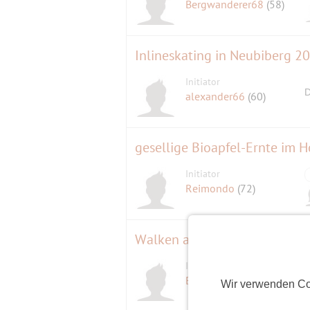
Bergwanderer68
(58)
Inlineskating in Neubiberg 
Initiator
D
alexander66
(60)
gesellige Bioapfel-Ernte im H
Initiator
Reimondo
(72)
Walken am Feiertag
Initiator
EinMuenchner
(62)
Wir verwenden Co