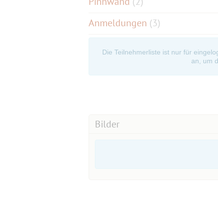
Pinnwand
(
2
)
Anmeldungen
(3)
Die Teilnehmerliste ist nur für eingel
an, um d
Bilder