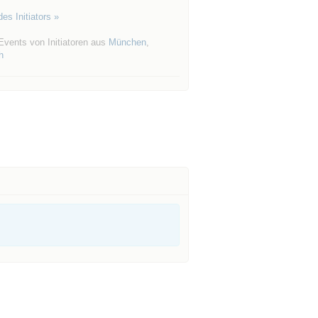
es Initiators »
Events von Initiatoren aus
München
,
h