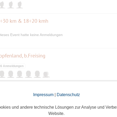
20÷30 km & 18÷20 kmh
ieses Event hatte keine Anmeldungen
opfenland, b.Freising
6 Anmeldungen
Impressum
|
Datenschutz
2 Anmeldungen
okies und andere technische Lösungen zur Analyse und Verbe
Website.