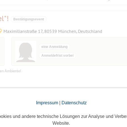
l"!
Bestätigungsevent
Maximilianstraße 17, 80539 München, Deutschland
eine Anmeldung
Anmeldefrist vorbei
en Ambiente!
Impressum
|
Datenschutz
smarkt Bad Wimpfen
okies und andere technische Lösungen zur Analyse und Verbe
Website.
Arnulf-Klett-Platz 2, 70173 Stuttgart, Deutschland