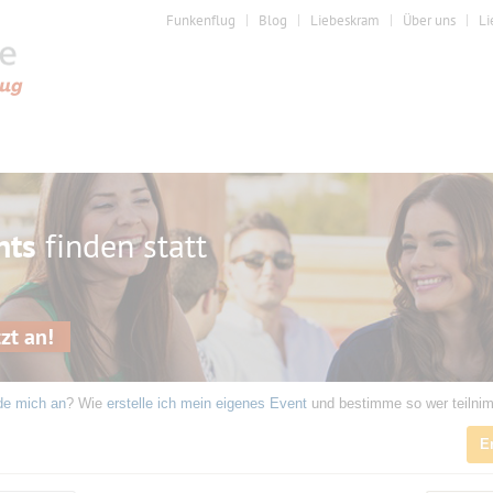
Funkenflug
Blog
Liebeskram
Über uns
Li
nts
finden statt
zt an!
de mich an
? Wie
erstelle ich mein eigenes Event
und bestimme so wer teilni
E