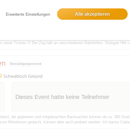
Alle akzeptieren
Erweiterte Einstellungen
ihnachtsmarkt nach Bad Wimpfen mit dem roten Flitzer:
https://roter-flitzer.
eine Tickets !!! Der Zug hält an verschiedenen Bahnhöfen: Stuttgart Hbf ca
en
Bestätigungsevent
Schwäbisch Gmünd
Dieses Event hatte keine Teilnehmer
rgeheizt, die geplanten und mitgebrachten Backsachen können ab ca. 300 Grad
zum Mitnehmen gedacht, können aber auch probiert werden. Ich backe Ciaba