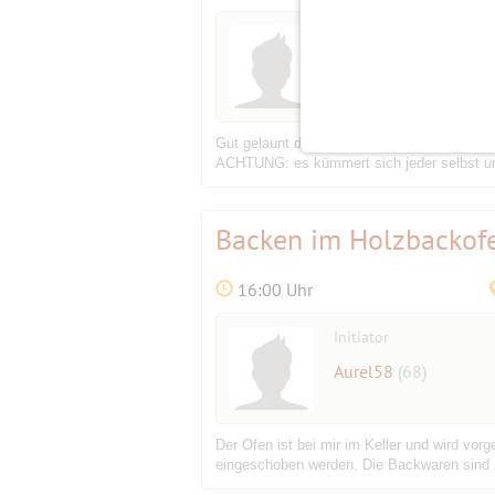
Initiator
Wolke8
(61)
Gut gelaunt direkt nach der Arbeit zum We
ACHTUNG: es kümmert sich jeder selbst um s
Backen im Holzbackof
16:00 Uhr
Initiator
Aurel58
(68)
Der Ofen ist bei mir im Keller und wird vo
eingeschoben werden. Die Backwaren sind 