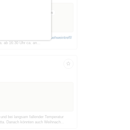
8 Anmeldungen
de/bad-wimpfen-after-work-zum-gluehweintreff/
. ab 16:30 Uhr ca. an...
 und bei langsam fallender Temperatur
tta. Danach könnten auch Weihnach...