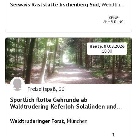
Serways Raststätte Irschenberg Süd
,
Wendling
12, 83737 Irschenberg, Deutschland
KEINE
ANMELDUNG
Heute, 07.08.2026
10:00
Freizeitspaß
,
66
Sportlich flotte Gehrunde ab
Waldtrudering-Keferloh-Solalinden und
zurück
Waldtruderinger Forst
,
München
1