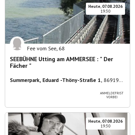
Heute, 07.08.2026
19:30
Fee vom See
,
68
SEEBÜHNE Utting am AMMERSEE : " Der
Fächer "
Summerpark, Eduard -Thöny-Straße 1
,
86919
Utting am Ammersee, Deutschland
ANMELDEFRIST
VORBEI
Heute, 07.08.2026
19:30