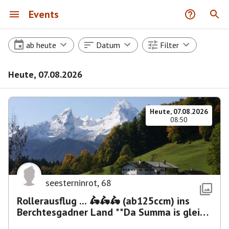
Events
ab heute
Datum
Filter
Heute, 07.08.2026
Heute, 07.08.2026
08:50
seesterninrot
,
68
Rollerausflug ... 🛵🛵🛵 (ab125ccm) ins
Berchtesgadner Land **Da Summa is glei
umma**