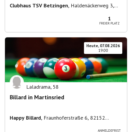
Clubhaus TSV Betzingen
,
Haldenäckerweg 3,
72770 Reutlingen-Betzingen, Deutschland
1
FREIER PLATZ
Heute, 07.08.2026
19:00
Laladrama
,
58
Billard in Martinsried
Happy Billard
,
Fraunhoferstraße 6, 82152
Planegg, Deutschland
ANMELDEFRIST