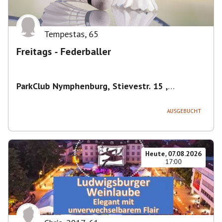
Tempestas
,
65
Freitags - Federballer
ParkClub Nymphenburg, Stievestr. 15 ,
Nymphenburg
,
München
AUSGEBUCHT
Heute, 07.08.2026
17:00