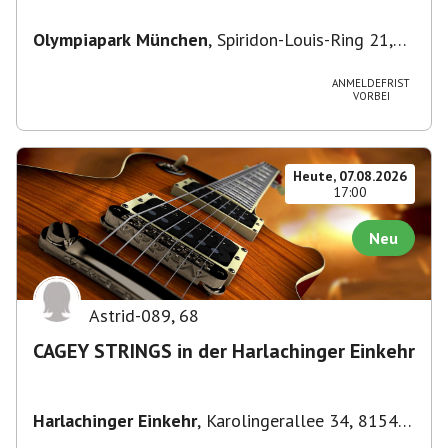
Olympiapark München
,
Spiridon-Louis-Ring 21,
80809 München, Deutschland
ANMELDEFRIST
VORBEI
Heute, 07.08.2026
17:00
Neu
Astrid-089
,
68
CAGEY STRINGS in der Harlachinger Einkehr
Harlachinger Einkehr
,
Karolingerallee 34, 81545
München-Untergiesing-Harlaching, Deutschland