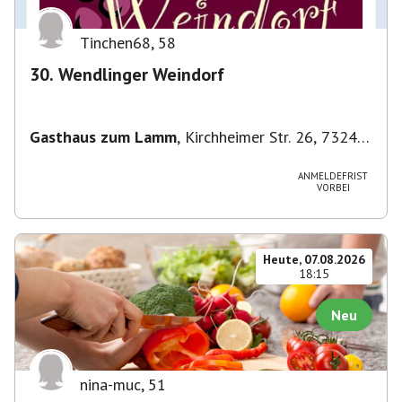
Tinchen68
,
58
30. Wendlinger Weindorf
Gasthaus zum Lamm
,
Kirchheimer Str. 26, 73240
Wendlingen am Neckar, Deutschland
ANMELDEFRIST
VORBEI
Heute, 07.08.2026
18:15
Neu
nina-muc
,
51