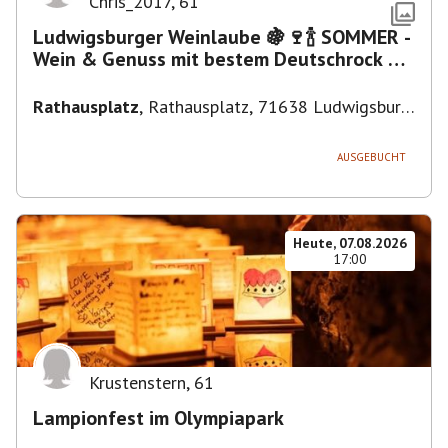
Chris_2017
,
61
Ludwigsburger Weinlaube 🍇🍷🍾 SOMMER -
Wein & Genuss mit bestem Deutschrock 🎼
🎤 🎷 🎸
Rathausplatz
,
Rathausplatz, 71638 Ludwigsburg,
Deutschland
AUSGEBUCHT
Heute, 07.08.2026
17:00
Krustenstern
,
61
Lampionfest im Olympiapark