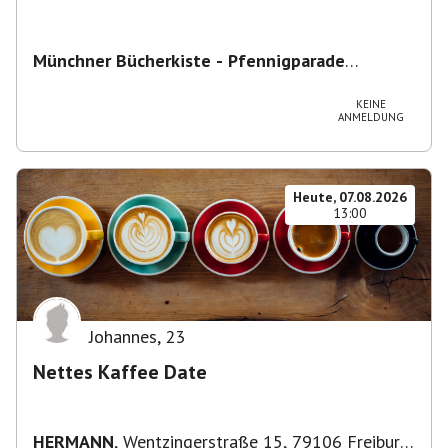
Münchner Bücherkiste - Pfennigparade
ChancenWerk GmbH
,
Hanauer Str. 85A, 80993
München-Moosach, Deutschland
KEINE
ANMELDUNG
Heute, 07.08.2026
13:00
Johannes
,
23
Nettes Kaffee Date
HERMANN
,
Wentzingerstraße 15, 79106 Freiburg