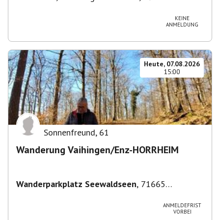
im Breisgau-West, Deutschland
KEINE
ANMELDUNG
Heute, 07.08.2026
15:00
Sonnenfreund
,
61
Wanderung Vaihingen/Enz-HORRHEIM
Wanderparkplatz Seewaldseen
,
71665
Vaihingen/Enz
ANMELDEFRIST
VORBEI