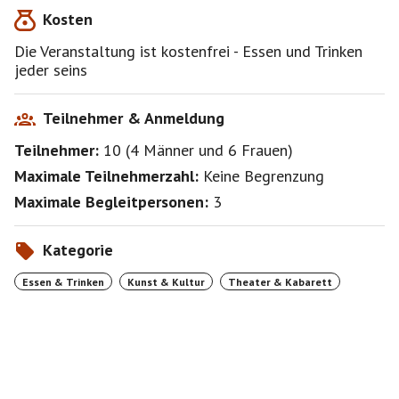
Hochzeitskapelle.
Kosten
Schaut's mit mir vorbei - das dürfen wir uns einfach
Die Veranstaltung ist kostenfrei - Essen und Trinken
nicht entgehen lassen.
jeder seins
Teilnehmer & Anmeldung
Teilnehmer:
10
(
4 Männer
und
6 Frauen
)
Maximale Teilnehmerzahl:
Keine Begrenzung
Maximale Begleitpersonen:
3
Kategorie
Essen & Trinken
Kunst & Kultur
Theater & Kabarett