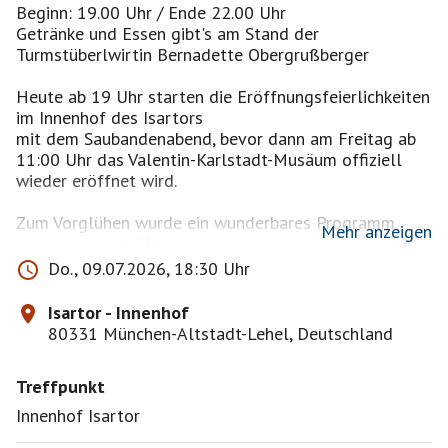
Beginn: 19.00 Uhr / Ende 22.00 Uhr
Getränke und Essen gibt's am Stand der
Turmstüberlwirtin Bernadette Obergrußberger
Heute ab 19 Uhr starten die Eröffnungsfeierlichkeiten
im Innenhof des Isartors
mit dem Saubandenabend, bevor dann am Freitag ab
11:00 Uhr das Valentin-Karlstadt-Musäum offiziell
wieder eröffnet wird.
Zum Vorglühen wurde ein wunderbares Programm
Mehr anzeigen
zusammengestellt:
Do., 09.07.2026, 18:30 Uhr
Großartiges Kabarett bieten Luise Kinseher, Teresa
Reichl und Christian Springer.
Isartor - Innenhof
Mit dabei sind auch die Vorsitzende der Saubande,
80331 München-Altstadt-Lehel, Deutschland
Bele Turba, und Johann Anzenberger mit bestem
Valentin-Karlstadt-Theater.
Treffpunkt
Tolles Musikspiel kommt von Günter Grünwald und
der Band Rad Gumbo.
Innenhof Isartor
Den musikalischen Part übernimmt die