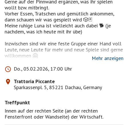
Gerne auf der Pinnwand ergänzen, was ihr spielen
wollt bzw. mitbringt.
Vorher Essen, Tratschen und gemütlich ankommen,
dann schauen wir was gespielt wird 🎲🃏
Meine ruhige Luna ist vielleicht auch dabei 🐕 (je
nachdem, was ich heute mit ihr übe)
Inzwischen sind wir eine feste Gruppe einer Hand voll
Leute, neue Leute für mehr und neue Spiele sind gerne
willkommen 🤗
Mehr anzeigen
Ich selbst bringe mit (wie immer):
Do., 05.02.2026, 17:00 Uhr
Meine Klassiker :)
Great Western Trail -
Trattoria Piccante
https://www.amazon.de/dp/B01MFG9RNV
Sparkassenpl. 5, 85221 Dachau, Germany
Stone Age -
https://www.amazon.de/dp/B081SVNK1C
Bonsai -
https://www.amazon.de/dp/B0CSPPC5KB
Treffpunkt
Mischwald -
https://www.amazon.de/Lookout-
Mischwald-Familienspiel-Kartenspiel-
Innen auf der rechten Seite (an der rechten
Spieler/dp/B0CCQLZ77X
Fensterfront oder Wandseite) der Wirtschaft.
Legenden von Andor (gerne wieder mit fester Gruppe,
um voran zu kommen) -