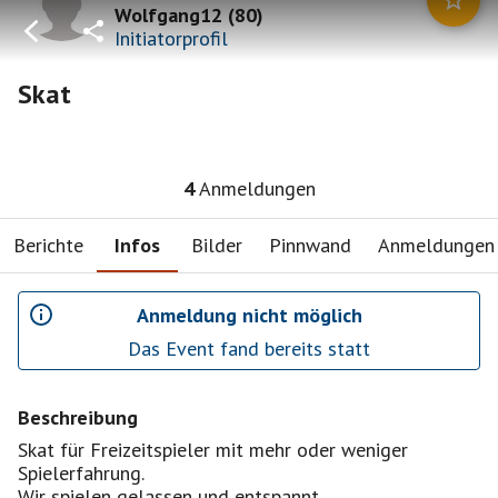
Wolfgang12
(
80
)
Initiatorprofil
Skat
4
Anmeldungen
Berichte
Infos
Bilder
Pinnwand
Anmeldungen
Anmeldung nicht möglich
Das Event fand bereits statt
Beschreibung
Skat für Freizeitspieler mit mehr oder weniger
Spielerfahrung.
Wir spielen gelassen und entspannt