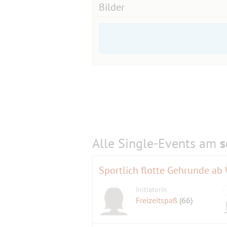
Bilder
2025-03-07 EUR 10,- Patrick
2025-07-18 EUR 10,- Taxhex
Eine Liste von Personen die nicht mehr
Gruppenseite:
Homepage:
https://www.muenchnersingles.de/gr
Alle Single-Events am
s
Sportlich flotte Gehrunde ab
Initiatorin
Freizeitspaß
(66)