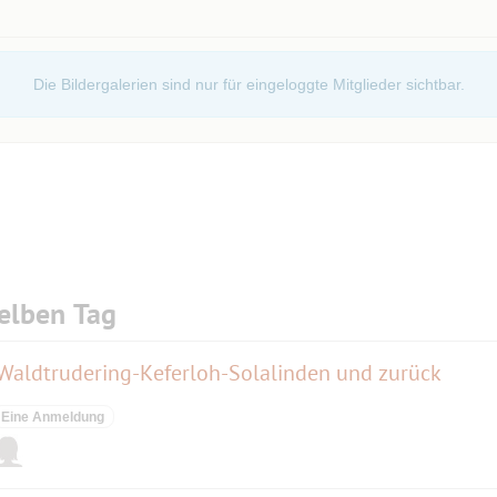
Die Bildergalerien sind nur für eingeloggte Mitglieder sichtbar.
 mitspielen dürfen, findet sich auf der
oup/3540
elben Tag
 Waldtrudering-Keferloh-Solalinden und zurück
Eine Anmeldung