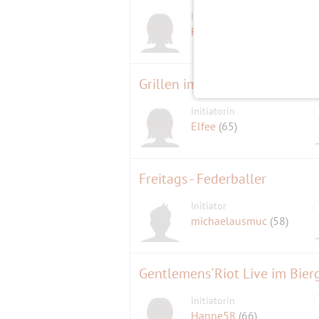
Initiatorin
FrlElsa
(65)
Grillen im Garten
Initiatorin
Elfee
(65)
Freitags - Federballer
Initiator
michaelausmuc
(58)
Gentlemens´Riot Live im Bierg
Initiatorin
Hanne58
(66)