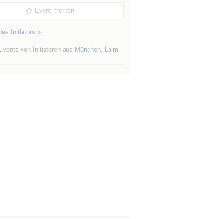
Event merken
es Initiators »
Events von Initiatoren aus
München
,
Laim