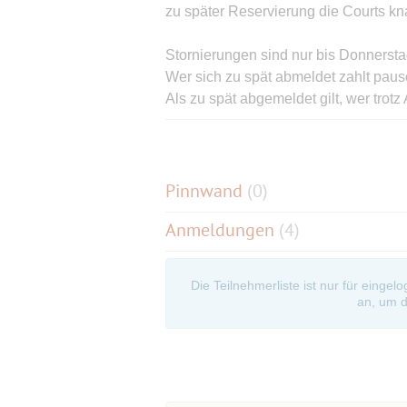
zu später Reservierung die Courts kn
Stornierungen sind nur bis Donnersta
Wer sich zu spät abmeldet zahlt pau
Als zu spät abgemeldet gilt, wer trot
Donnerstag abend abmeldet ohne das
kommt.
Wer erst am Freitag von der Wartelis
Spätabsagerbeitrag entrichten.
Pinnwand
(
0
)
Anmeldungen
(4)
Wenn an einem Freitag pro spielend
Kasse sind, dann wird der Spätabsag
ausgeschüttet. Wo und wie das Geld v
Die Teilnehmerliste ist nur für eingel
an, um d
Personen, die der Spätabsagerkasse
2025-01-31 EUR 10,- Caro
2025-02-21 EUR 10,- Patrick
2025-02-28 EUR 10,- Patrick