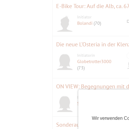
E-Bike Tour: Auf die Alb, ca. 6
Initiator
D
Bolandi
(70)
Die neue L’Osteria in der Klen
Initiatorin
Globetrotter3000
(73)
ON VIEW: Begegnungen mit d
Initiatorin
Susanne T.
(70)
Wir verwenden Co
Sonderausstellung "Kindheit i