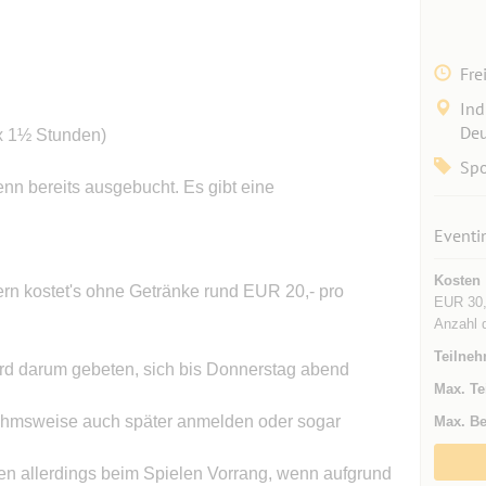
Fre
Ind
Deu
 x 1½ Stunden)
Spo
enn bereits ausgebucht. Es gibt eine
Eventi
Kosten
ern kostet's ohne Getränke rund EUR 20,- pro
EUR 30,0
Anzahl d
Teilneh
ird darum gebeten, sich bis Donnerstag abend
Max. Te
ahmsweise auch später anmelden oder sogar
Max. Be
en allerdings beim Spielen Vorrang, wenn aufgrund