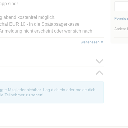
app sind!
g abend kostenfrei möglich.
Events d
schal EUR 10.- in die Spätabsagerkasse!
Andere 
z Anmeldung nicht erscheint oder wer sich nach
s jemand von der Warteliste nachrückt und auch
weiterlesen
te nachrückt und dann nicht kommt braucht keinen
en/zahlenden Squasher EUR 30,- oder mehr in der
er-Jackpot an die jeweiligen Squasher
erfeiert wird entscheiden die Begünstigten.
oggte Mitglieder sichtbar. Log dich ein oder melde dich
ie Teilnehmer zu sehen!
 noch Geld schulden: