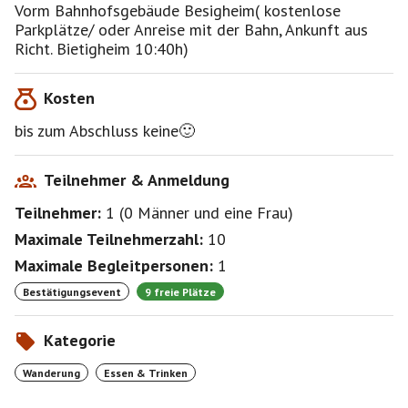
da mehrere Steigungen über zum Teil enge
Vorm Bahnhofsgebäude Besigheim( kostenlose
Weinbergstaffeln und im Wald zu überwinden sind.
Parkplätze/ oder Anreise mit der Bahn, Ankunft aus
Richt. Bietigheim 10:40h)
Einen gemeinsamen Abschluss🍔🍖🍷 könnten wir
dann bei Bedarf🙂 in Besigheim oder schon vorab am
Kosten
Weinständle der Weinkellerei in Hessigheim😊machen.
bis zum Abschluss keine🙂
Zu guter Letzt: Jeder Teilnehmer geht natürlich auf
eigenes Risiko.
Teilnehmer & Anmeldung
Teilnehmer:
1
(
0 Männer
und
eine Frau
)
Maximale Teilnehmerzahl:
10
Maximale Begleitpersonen:
1
Bestätigungsevent
9 freie Plätze
Kategorie
Wanderung
Essen & Trinken