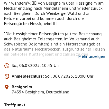
Wir wandern🏃🏃‍♀️ von Besigheim über Hessigheim am
Neckar entlang nach Mundelsheim und wieder zurück
nach Besigheim. Durch Weinberge, Wald und an
Feldern vorbei und kommen auch durch die
Felsengärten Hessigheim🧗‍♀️
"Die Hessigheimer Felsengärten (ältere Bezeichnung
auch Besigheimer Felsengärten, im Volksmund auch
Schwäbische Dolomiten) sind ein Naturschutzgebiet
des Naturraums Neckarbecken, aufgrund seiner Felsen
ein beliebtes Klettergebiet und zählen zu den
Mehr anzeigen
bedeutendsten Geotopen Deutschlands".
So., 06.07.2025, 10:45 Uhr
Länge ca. 21km, 400hm, ca. 5-6h ohne Pausen.
Anmeldeschluss:
So., 06.07.2025, 10:00 Uhr
Größtenteils auf befestigten bzw. asphaltierten
Besigheim
Wegen, trotzdem wären geeignetes ⛸️⛸️😄Schuhwerk,
74354 Besigheim, Deutschland
Geländegängigkeit und Kondition von Vorteil😉
Treffpunkt
Die Wanderung findet nur bei trockenem Wetter statt,