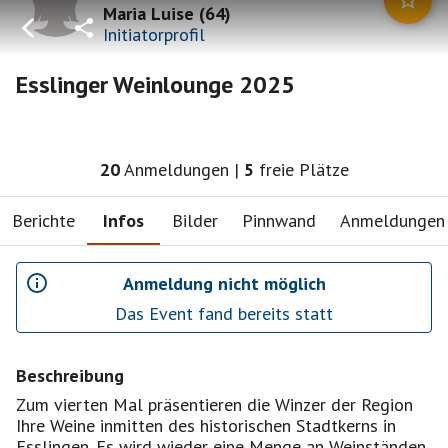
Maria Luise
(
64
)
Initiatorprofil
Esslinger Weinlounge 2025
20
Anmeldungen
|
5
freie Plätze
Berichte
Infos
Bilder
Pinnwand
Anmeldungen
Anmeldung nicht möglich
Das Event fand bereits statt
Beschreibung
Zum vierten Mal präsentieren die Winzer der Region
Ihre Weine inmitten des historischen Stadtkerns in
Esslingen. Es wird wieder eine Menge an Weinständen,