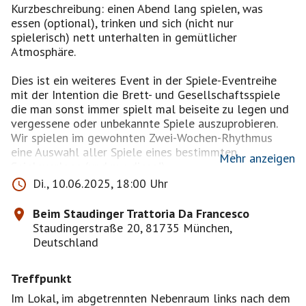
Kurzbeschreibung: einen Abend lang spielen, was
essen (optional), trinken und sich (nicht nur
spielerisch) nett unterhalten in gemütlicher
Atmosphäre.
Dies ist ein weiteres Event in der Spiele-Eventreihe
mit der Intention die Brett- und Gesellschaftsspiele
die man sonst immer spielt mal beiseite zu legen und
vergessene oder unbekannte Spiele auszuprobieren.
Wir spielen im gewohnten Zwei-Wochen-Rhythmus
eine Auswahl aller Spiele eines bestimmten
Mehr anzeigen
Spieleverlags (und nur diese!).
Di., 10.06.2025, 18:00 Uhr
Wir machen weiter mit den Spielen vom Heidelberger
Spieleverlag bzw. inzwischen HeidelBÄR Games.
Beim Staudinger Trattoria Da Francesco
Spielregeln werden bei Bedarf erklärt, wiederholt
Staudingerstraße 20, 81735 München,
oder gemeinsam durchgegangen. Wenn ihr eigene
Deutschland
Spiele mitbringt, bitte auf der Pinnwand vermerken,
ebenso Spielewünsche. Eine umfangreiche
Treffpunkt
Ludographie des Verlags und dessen Nachfolger gibt
es z.B. hier:
Im Lokal, im abgetrennten Nebenraum links nach dem