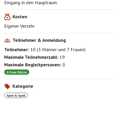
Eingang in den Hauptraum.
www.luding.org/cgi-
bin/PublisherData.py/DEpublisherid/91
Kosten
www.luding.org/cgi-
Eigener Verzehr
bin/PublisherData.py/DEpublisherid/4746
HeidelBÄR Games vertreibt in Deutschland auch viele
Teilnehmer & Anmeldung
Teilnehmer:
10
(
3 Männer
und
7 Frauen
)
www.luding.org/cgi-
bin/PublisherData.py/DEpublisherid/3216
Maximale Teilnehmerzahl:
19
Maximale Begleitpersonen:
0
=========================================
=============
9 freie Plätze
PS: die Gruppe für Spielevents:
https://www.funkenflug.app/group/3004
Kategorie
=========================================
=============
Spiel & Spaß