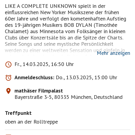
LIKE A COMPLETE UNKNOWN spielt in der
einflussreichen New Yorker Musikszene der frühen
60er Jahre und verfolgt den kometenhaften Aufstieg
des 19-jährigen Musikers BOB DYLAN (Timothée
Chalamet) aus Minnesota vom Folksänger in kleinen
Clubs über Konzertsäle bis an die Spitze der Charts.
Seine Songs und seine mystische Persönlichkeit
werden zu einer weltweiten Sensation und gipfeln in
Mehr anzeigen
seinem bahnbrechenden Auftritt auf dem Newport
Folk Festival 1965, wo er erstmalig zur Elektrogitarre
Fr., 14.03.2025, 16:50 Uhr
greift.
Anmeldeschluss:
Do., 13.03.2025, 15:00 Uhr
Dauer: 142 Minuten
mathäser Filmpalast
Und wie immer, jeder geht auf eigene Gefahr mit. Das
Bayerstraße 3-5, 80335 München, Deutschland
Event dient dem reinen Privatvergnügen und ist nur
ein Vorschlag.
Treffpunkt
oben an der Rolltreppe