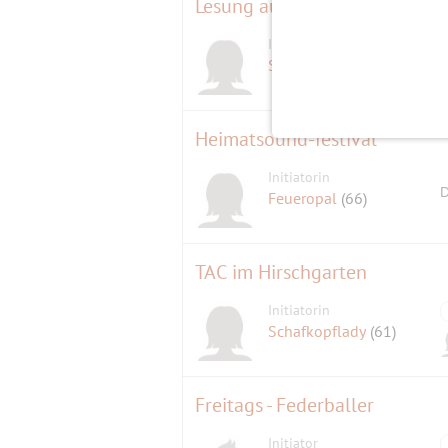
Lesung aus Mietek Pemper: Wi
Initiatorin
SweetNovember
(66)
Heimatsound-festival
Initiatorin
D
Feueropal
(66)
TAC im Hirschgarten
Initiatorin
Schafkopflady
(61)
Freitags - Federballer
Initiator