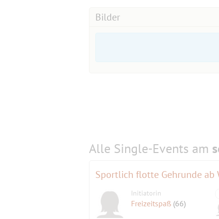
Bilder
https://www.undsofort.de/stueck/acht
Alle Single-Events am
s
Sportlich flotte Gehrunde ab
Initiatorin
Freizeitspaß
(66)