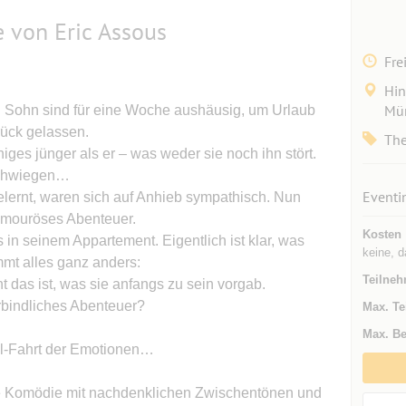
von Eric Assous
Fre
Hin
Mün
ein Sohn sind für eine Woche aushäusig, um Urlaub
rück gelassen.
The
iniges jünger als er – was weder sie noch ihn stört.
rschwiegen…
Eventi
elernt, waren sich auf Anhieb sympathisch. Nun
s amouröses Abenteuer.
Kosten
 in seinem Appartement. Eigentlich ist klar, was
keine, d
mt alles ganz anders:
Teilneh
ht das ist, was sie anfangs zu sein vorgab.
erbindliches Abenteuer?
Max. Te
Max. Be
al-Fahrt der Emotionen…
te Komödie mit nachdenklichen Zwischentönen und