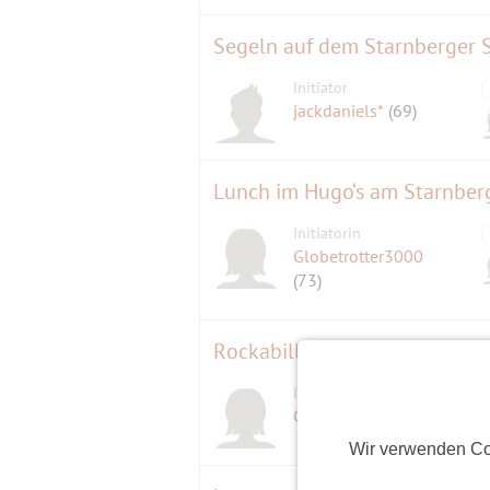
Segeln auf dem Starnberger 
Initiator
jackdaniels*
(69)
Lunch im Hugo‘s am Starnber
Initiatorin
Globetrotter3000
(73)
Rockabilly Day´s 2024 - Es find
Initiatorin
GinaRe
(64)
Wir verwenden Co