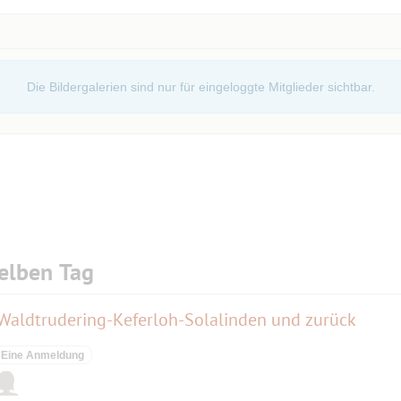
erbahn,1634
Die Bildergalerien sind nur für eingeloggte Mitglieder sichtbar.
elben Tag
 Waldtrudering-Keferloh-Solalinden und zurück
Eine Anmeldung