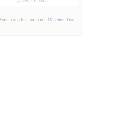
Event merken
Events von Initiatoren aus
München
,
Laim