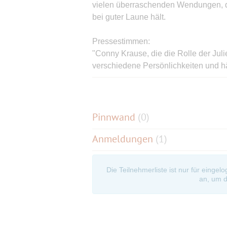
vielen überraschenden Wendungen, d
bei guter Laune hält.
Pressestimmen:
"Conny Krause, die die Rolle der Julie
verschiedene Persönlichkeiten und hä
sie wirklich, und was ist ihr Ziel? (..
vielen Überraschungen. Das Duo auf d
Bühnenpräsenz und vermittelt stets d
dabei vorwegzunehmen, welche Wen
Pinnwand
(
0
)
Lara Kipper, Süddeutsche Zeitung
Anmeldungen
(1)
Eric Assous (1956-2020) war ein fra
Regisseur. Er wurde in Tunis gebore
Die Teilnehmerliste ist nur für eingel
für seine Komödien bekannt, die sic
an, um d
gesellschaftliche Themen drehen. Se
Dialoge und humorvolle, aber tiefgrü
Theater schrieb Assous auch Drehbüc
ausgezeichnet wurde, unter anderem 