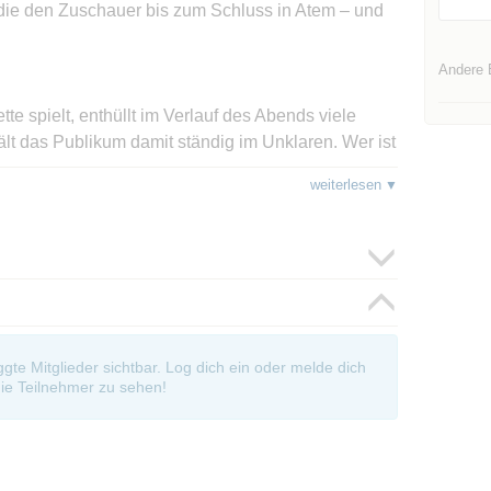
ie den Zuschauer bis zum Schluss in Atem – und
Andere 
tte spielt, enthüllt im Verlauf des Abends viele
lt das Publikum damit ständig im Unklaren. Wer ist
.) Das Stück ist eine unterhaltsame Komödie mit
weiterlesen
er kleinen Bühne des Theaters fesselt mit seiner
as Gefühl, dass etwas nicht ganz stimmt, ohne
dung als Nächstes kommt."
nzösischer Dramatiker, Drehbuchautor und
n und zog später nach Paris. Assous war besonders
oggte Mitglieder sichtbar. Log dich ein oder melde dich
h oft um menschliche Beziehungen und
ie Teilnehmer zu sehen!
ine Werke zeichnen sich durch scharfsinnige
ndige Erzählungen aus. Neben seiner Arbeit für das
her für Film und Fernsehen, wofür er mehrfach
mit dem Molière-Preis.