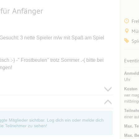
für Anfänger
Fre
Mü
Gesucht: 3 nette Spieler m/w mit Spaß am Spiel
Spi
ch :-) -" Frostbeulen" trotz Sommer .-( bitte bei
Eventi
ingen!
Anmeld
Uhr
Kosten
wer mag,
mitbring
Teilneh
einer au
oggte Mitglieder sichtbar. Log dich ein oder melde dich
ie Teilnehmer zu sehen!
Max. Te
Max. Be