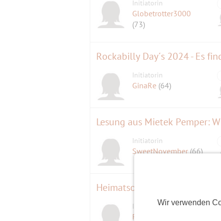
Initiatorin
Globetrotter3000
(73)
Rockabilly Day´s 2024 - Es find
Initiatorin
GinaRe
(64)
Lesung aus Mietek Pemper: Wi
Initiatorin
SweetNovember
(66)
Heimatsound-festival
Wir verwenden Co
Initiatorin
D
Feueropal
(66)