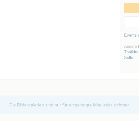
Events d
Andere 
Thalkirc
Solln
Die Bildergalerien sind nur für eingeloggte Mitglieder sichtbar.