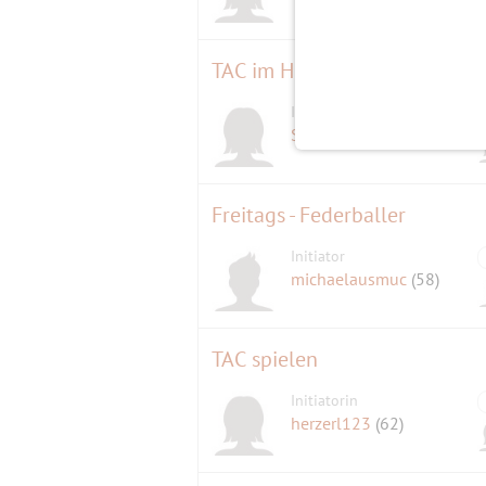
TAC im Hirschgarten
Initiatorin
Schafkopflady
(61)
Freitags - Federballer
Initiator
michaelausmuc
(58)
TAC spielen
Initiatorin
herzerl123
(62)