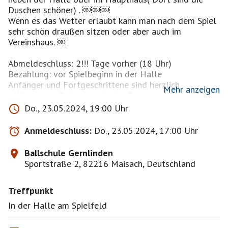
Duschen schöner) . ￼￼￼
Wenn es das Wetter erlaubt kann man nach dem Spiel
sehr schön draußen sitzen oder aber auch im
Vereinshaus. ￼
Abmeldeschluss: 2!!! Tage vorher (18 Uhr)
Bezahlung: vor Spielbeginn in der Halle
Anfänger und Fortgeschrittene sind herzlich
Mehr anzeigen
willkommen. Bei uns steht der Spass am Spiel im
Vordergrund.
Do., 23.05.2024, 19:00 Uhr
:-)
Anmeldeschluss:
Do., 23.05.2024, 17:00 Uhr
Wer nicht rechtzeitig absagt und nicht kommt, muß
sich an den Kosten beteiligen, egal ob auf der
Ballschule Gernlinden
Warteliste noch jemand steht und nachrückt. Ich freue
Sportstraße 2, 82216 Maisach, Deutschland
mich auf Euch :-)
Treffpunkt
In der Halle am Spielfeld