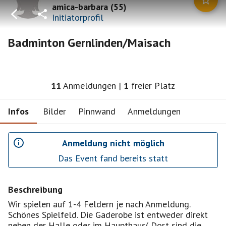
amica-barbara
(
55
)
Initiatorprofil
Badminton Gernlinden/Maisach
11
Anmeldungen
|
1
freier Platz
Infos
Bilder
Pinnwand
Anmeldungen
Anmeldung nicht möglich
Das Event fand bereits statt
Beschreibung
Wir spielen auf 1-4 Feldern je nach Anmeldung.
Schönes Spielfeld. Die Gaderobe ist entweder direkt
neben der Halle oder im Haupthaus( Dort sind die