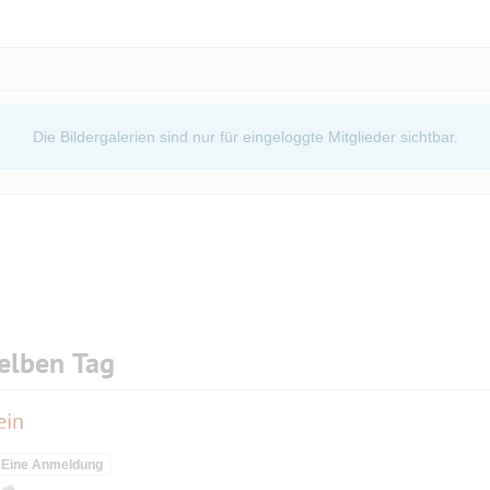
Die Bildergalerien sind nur für eingeloggte Mitglieder sichtbar.
elben Tag
ein
Eine Anmeldung