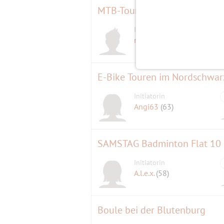
MTB-Tour rund um das Demel
Initiator
martin1966
(60)
E-Bike Touren im Nordschwa
Initiatorin
Angi63
(63)
SAMSTAG Badminton Flat 10 
Initiatorin
A.l.e.x.
(58)
Boule bei der Blutenburg