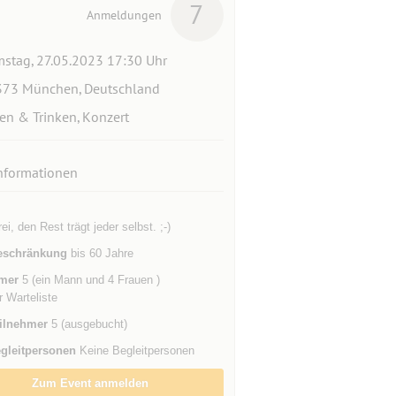
7
Anmeldungen
stag, 27.05.2023 17:30 Uhr
73 München, Deutschland
en & Trinken, Konzert
nformationen
frei, den Rest trägt jeder selbst. ;-)
eschränkung
bis 60 Jahre
mer
5 (ein Mann und 4 Frauen )
r Warteliste
ilnehmer
5 (ausgebucht)
gleitpersonen
Keine Begleitpersonen
Zum Event anmelden