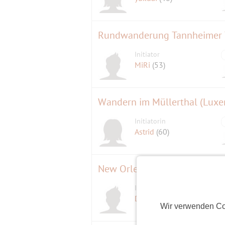
Rundwanderung Tannheimer 
Initiator
MiRi
(53)
Wandern im Müllerthal (Lux
Initiatorin
Astrid
(60)
New Orleans Blues Festival in
Initiator
D
Der Kaiser
(67)
Wir verwenden Co