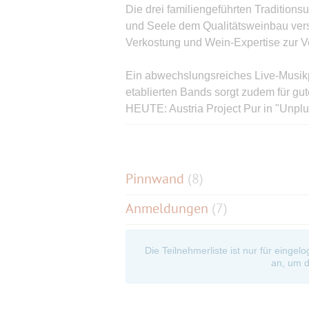
Die drei familiengeführten Tradition
und Seele dem Qualitätsweinbau vers
Verkostung und Wein-Expertise zur V
Ein abwechslungsreiches Live-Musi
etablierten Bands sorgt zudem für gu
HEUTE: Austria Project Pur in "Unpl
Selbstverständlich hält das Musikali
Köstlichkeiten für Groß und Klein be
Sie auch zwischen Bier und antialko
Pinnwand
(
8
)
Köstlichkeiten aus Österreich, der Pf
Anmeldungen
(7)
Köstlichkeiten und vieles mehr genie
Freuen würde ich mich über eine bunt
Die Teilnehmerliste ist nur für eingel
an, um d
Homepage:
https://weinfestwestpark.wordpress.c