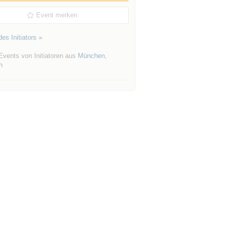
Event merken
es Initiators »
Events von Initiatoren aus
München
,
h