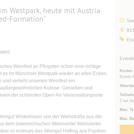
im Westpark, heute mit Austria
ged-Formation"
Sam
813
Ess
sten!
Eventi
ches Weinfest an Pfingsten schon eine richtige
Kosten
ht es im Münchner Westpark wieder an allen Ecken.
Eintritt 
n und verleiht unserem Weinfest ein
Altersb
r außergewöhnlichen Kulisse. Genießen und
inem der schönsten Open-Air-Veranstaltungsorte
Teilneh
2 auf de
Max. Te
Weingut Winkelmann von der Weinstraße aus der
Max. Be
us dem österreichischen Weinviertel Weinviertel
bei ist erstmals das Weingut Höfling aus Franken.