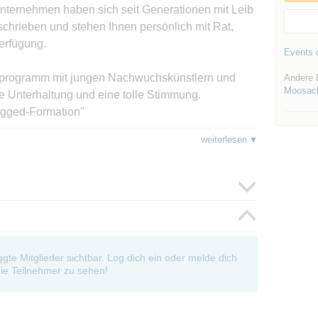
sunternehmen haben sich seit Generationen mit Leib
chrieben und stehen Ihnen persönlich mit Rat,
erfügung.
Events d
kprogramm mit jungen Nachwuchskünstlern und
Andere 
Moosac
te Unterhaltung und eine tolle Stimmung.
ugged-Formation"
weiterlesen
sche Weinfest wie gewohnt auch kulinarische
reit. Neben einer Bandbreite von Weinen können
holischen Getränken wählen, sowie herzhafte
alz und Bayern, aber auch Kaffee, süße
ßen.
 gemischte Gruppe im gefühlt passenden Alter. ;-)
oggte Mitglieder sichtbar. Log dich ein oder melde dich
ie Teilnehmer zu sehen!
om/