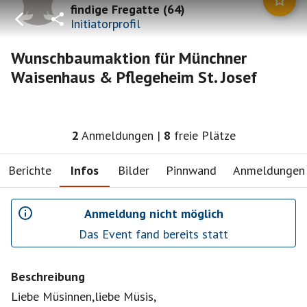
findige Fregatte
(
64
)
Initiatorprofil
Wunschbaumaktion für Münchner
Waisenhaus & Pflegeheim St. Josef
2
Anmeldungen
|
8
freie Plätze
Berichte
Infos
Bilder
Pinnwand
Anmeldungen
Anmeldung nicht möglich
Das Event fand bereits statt
Beschreibung
Liebe Müsinnen,liebe Müsis,