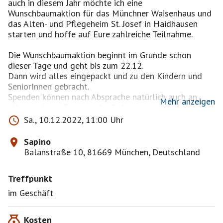
auch in diesem Jahr möchte ich eine
Wunschbaumaktion für das Münchner Waisenhaus und
das Alten- und Pflegeheim St. Josef in Haidhausen
starten und hoffe auf Eure zahlreiche Teilnahme.
Die Wunschbaumaktion beginnt im Grunde schon
dieser Tage und geht bis zum 22.12.
Dann wird alles eingepackt und zu den Kindern und
SeniorInnen gebracht.
Spenden können nach Absprache natürlich auch an
Mehr anzeigen
allen anderen Tagen in der Balanstrasse 10
abgegeben werden. Geschäft und Wohnung sind im
Sa., 10.12.2022, 11:00 Uhr
gleichen Haus.
Sapino
In meinem kleinen Spielwarengeschäft SAPINO gibt es
Balanstraße 10, 81669 München, Deutschland
ab dem 3.12. Wunschbäume, an denen Wunschzettel
hängen und KundInnen sich ein Geschenk aussuchen
Treffpunkt
können, um das Münchner Waisenhaus und / oder das
Pflegeheim zu unterstützen.
im Geschäft
Das Münchner Waisenhaus benötigt für für Kinder von
Kosten
0 - 6 Jahre vor allem robustes Holzspielzeug wie