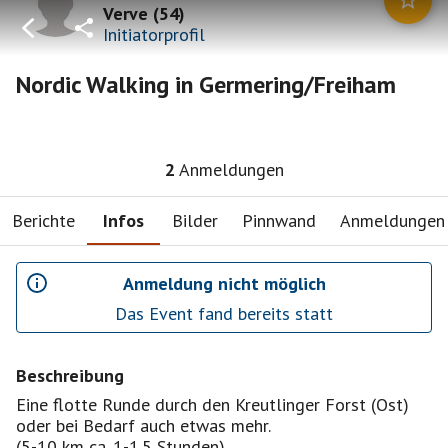
Verve
(
54
)
Initiatorprofil
Nordic Walking in Germering/Freiham
2
Anmeldungen
Berichte
Infos
Bilder
Pinnwand
Anmeldungen
Anmeldung nicht möglich
Das Event fand bereits statt
Beschreibung
Eine flotte Runde durch den Kreutlinger Forst (Ost)
oder bei Bedarf auch etwas mehr.
(5-10 km ca. 1-1.5 Stunden)