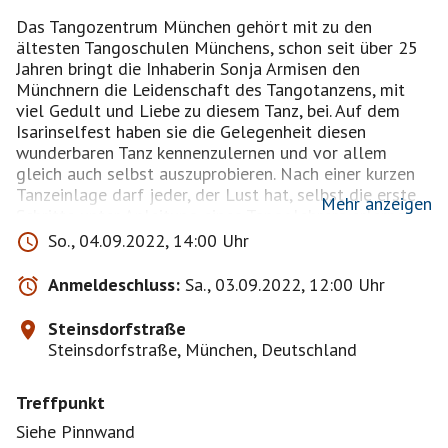
Das Tangozentrum München gehört mit zu den
ältesten Tangoschulen Münchens, schon seit über 25
Jahren bringt die Inhaberin Sonja Armisen den
Münchnern die Leidenschaft des Tangotanzens, mit
viel Gedult und Liebe zu diesem Tanz, bei. Auf dem
Isarinselfest haben sie die Gelegenheit diesen
wunderbaren Tanz kennenzulernen und vor allem
gleich auch selbst auszuprobieren. Nach einer kurzen
Tanzeinlage darf jeder, der Lust hat, selbst die erste
Mehr anzeigen
Schritte unter Anleitung eines Tangolehrers erlernen
und dabei vielleicht seine neue Leidenschaft
So., 04.09.2022, 14:00 Uhr
entdecken. Und für alle die bei der Schnupperstunde
mitmachen, gibt es einen speziellen Isarfestrabatt von
Anmeldeschluss:
Sa., 03.09.2022, 12:00 Uhr
50 % auf den ersten 5-Wochen Tangokurs für
Anfänger.
Steinsdorfstraße
Steinsdorfstraße, München, Deutschland
Sonntag 14:00 Uhr - Arabella-Bühne
Treffpunkt
Hinweis:.
Haftungsfreistellung: Dieses hier vorgeschlagene
Siehe Pinnwand
Event dient als Anfrage für ein privates Treffen. Jede