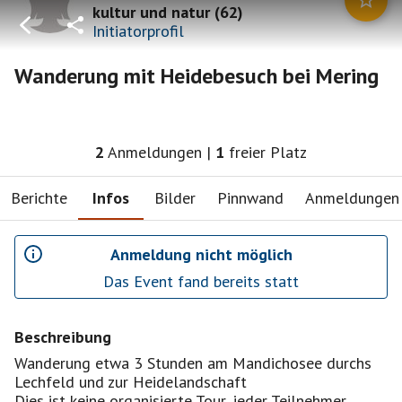
kultur und natur
(
62
)
Initiatorprofil
Wanderung mit Heidebesuch bei Mering
2
Anmeldungen
|
1
freier Platz
Berichte
Infos
Bilder
Pinnwand
Anmeldungen
Anmeldung nicht möglich
Das Event fand bereits statt
Beschreibung
Wanderung etwa 3 Stunden am Mandichosee durchs
Lechfeld und zur Heidelandschaft
Dies ist keine organisierte Tour, jeder Teilnehmer