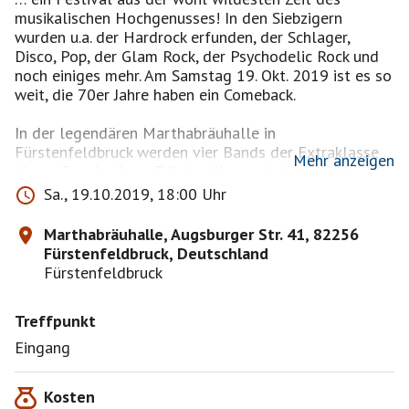
musikalischen Hochgenusses! In den Siebzigern
wurden u.a. der Hardrock erfunden, der Schlager,
Disco, Pop, der Glam Rock, der Psychodelic Rock und
noch einiges mehr. Am Samstag 19. Okt. 2019 ist es so
weit, die 70er Jahre haben ein Comeback.
In der legendären Marthabräuhalle in
Fürstenfeldbruck werden vier Bands der Extraklasse
Mehr anzeigen
dieser Epoche ihren Tribut zollen und dem Publikum
mächtig einheizen. Eine besondere Musik der
Sa., 19.10.2019, 18:00 Uhr
Zeitgeschichte … für alle, egal ob alt oder jung.
Marthabräuhalle, Augsburger Str. 41, 82256
19:00 ZEP (Led Zeppelin Tribute)
Fürstenfeldbruck, Deutschland
20:30 Black Purple (Deep Purple Tribute)
Fürstenfeldbruck
22:00 GLAM GANG (70er-Jahre Glam & Party Rock)
23:30 Judas Prost (Judas Priest Tribute)
Treffpunkt
http://70er-jahre-festival.de/
Eingang
Kosten