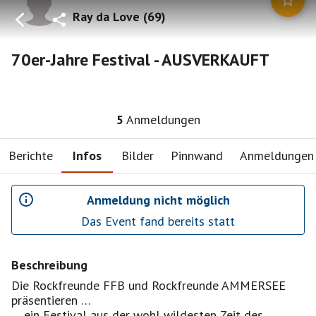
Ray da Love
(
69
)
70er-Jahre Festival - AUSVERKAUFT
5
Anmeldungen
Berichte
Infos
Bilder
Pinnwand
Anmeldungen
Anmeldung nicht möglich
Das Event fand bereits statt
Beschreibung
Die Rockfreunde FFB und Rockfreunde AMMERSEE
präsentieren …
… ein Festival aus der wohl wildesten Zeit des