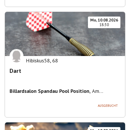
Mo, 10.08.2026
18:30
Hibiskus58
,
68
Dart
Billardsalon Spandau Pool Position
,
Am
Juliusturm 31, 13599 Berlin, Deutschland
AUSGEBUCHT