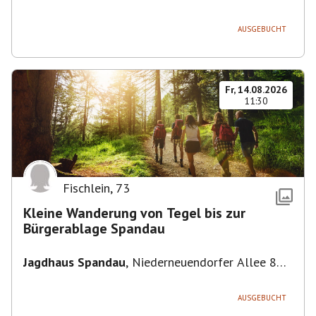
Deutschland
AUSGEBUCHT
Fr, 14.08.2026
11:30
Fischlein
,
73
Kleine Wanderung von Tegel bis zur
Bürgerablage Spandau
Jagdhaus Spandau
,
Niederneuendorfer Allee 80,
13587 Berlin
AUSGEBUCHT