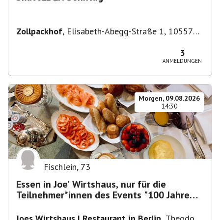
Zollpackhof
,
Elisabeth-Abegg-Straße 1, 10557
Berlin, Deutschland
3
ANMELDUNGEN
Morgen, 09.08.2026
14:30
Fischlein
,
73
Essen in Joe' Wirtshaus, nur für die
Teilnehmer*innen des Events "100 Jahre
Funkturm"
Joes Wirtshaus | Restaurant in Berlin
,
Theodor-