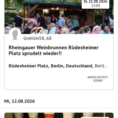
Di, 11.08.2026
15:00
Gremlin58
,
68
Rheingauer Weinbrunnen Rüdesheimer
Platz sprudelt wieder!!
Rüdesheimer Platz, Berlin, Deutschland
,
Berlin-
Wilmersdorf Rüdesheimer Platz
ANMELDEFRIST
VORBEI
Mi, 12.08.2026