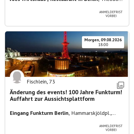
Heuss-Platz 10, 14052 Berlin, U Theodor- Heuss
-Platz
ANMELDEFRIST
VORBEI
Morgen, 09.08.2026
18:00
Fischlein
,
73
Änderung des events! 100 Jahre Funkturm!
Auffahrt zur Aussichtsplattform
Eingang Funkturm Berlin
,
Hammarskjöldpl.,
14055 Berlin, Deutschland
ANMELDEFRIST
VORBEI