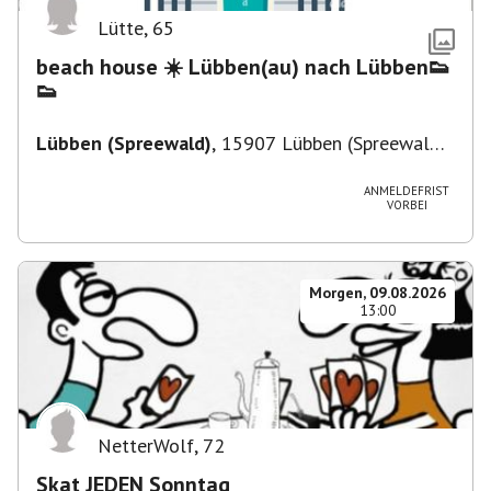
Lütte
,
65
beach house ☀️ Lübben(au) nach Lübben👟
👟
Lübben (Spreewald)
,
15907 Lübben (Spreewald),
Deutschland
ANMELDEFRIST
VORBEI
Morgen, 09.08.2026
13:00
NetterWolf
,
72
Skat JEDEN Sonntag