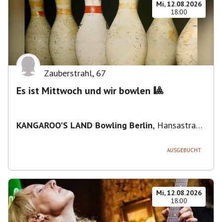
Mi, 12.08.2026
18:00
Zauberstrahl
,
67
Es ist Mittwoch und wir bowlen 🎱
KANGAROO'S LAND Bowling Berlin
,
Hansastraße
236, 13051 Berlin-Bezirk Lichtenberg,
Deutschland
AUSGEBUCHT
Mi, 12.08.2026
18:00