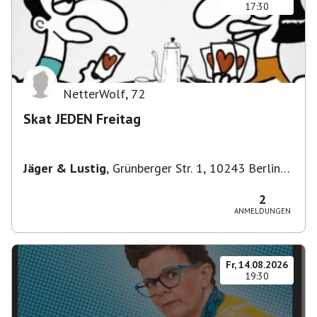
17:30
NetterWolf
,
72
Skat JEDEN Freitag
Jäger & Lustig
,
Grünberger Str. 1, 10243 Berlin-
Bezirk Friedrichshain-Kreuzberg, Deutschland
2
ANMELDUNGEN
Fr, 14.08.2026
19:30