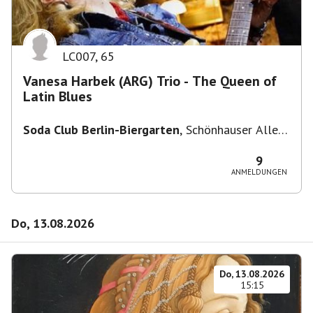
LC007
,
65
Vanesa Harbek (ARG) Trio - The Queen of
Latin Blues
Soda Club Berlin-Biergarten
,
Schönhauser Allee
36, 10435 Berlin, Deutschland
9
ANMELDUNGEN
Do, 13.08.2026
Do, 13.08.2026
15:15