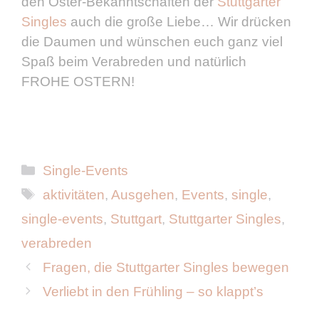
den Oster-Bekanntschaften der
Stuttgarter
Singles
auch die große Liebe… Wir drücken
die Daumen und wünschen euch ganz viel
Spaß beim Verabreden und natürlich
FROHE OSTERN!
Kategorien
Single-Events
Schlagwörter
aktivitäten
,
Ausgehen
,
Events
,
single
,
single-events
,
Stuttgart
,
Stuttgarter Singles
,
verabreden
Fragen, die Stuttgarter Singles bewegen
Verliebt in den Frühling – so klappt’s