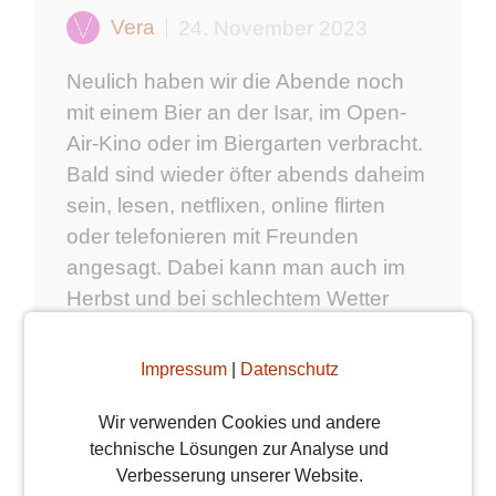
Vera
24. November 2023
Neulich haben wir die Abende noch
mit einem Bier an der Isar, im Open-
Air-Kino oder im Biergarten verbracht.
Bald sind wieder öfter abends daheim
sein, lesen, netflixen, online flirten
oder telefonieren mit Freunden
angesagt. Dabei kann man auch im
Herbst und bei schlechtem Wetter
tolle Dinge als Single unternehmen
oder sich zu romantischen Dates
Impressum
|
Datenschutz
verabreden. ...
Weiterlesen
Wir verwenden Cookies und andere
weiterlesen
technische Lösungen zur Analyse und
Verbesserung unserer Website.