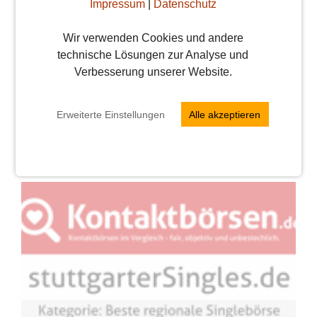
Impressum
|
Datenschutz
nicht alles. Wir haben uns viele
Gedanken gemacht und sehr viele
Wir verwenden Cookies und andere
Anregungen von euch bekommen.
technische Lösungen zur Analyse und
Deshalb haben wir den ...
Weiterlesen
Verbesserung unserer Website.
weiterlesen
Erweiterte Einstellungen
Alle akzeptieren