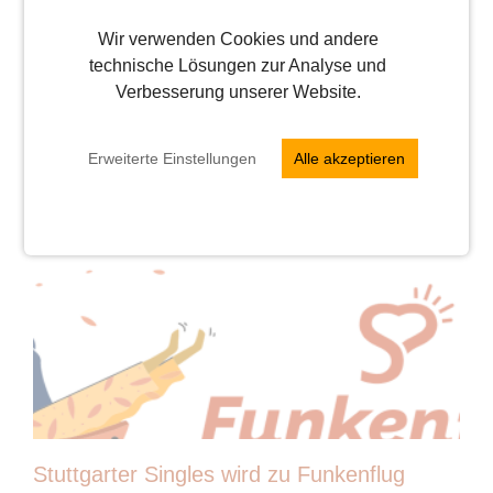
ist viel passiert und die Stuttgarter Singles
Wir verwenden Cookies und andere
heißen jetzt Funkenflug. Alle unsere
technische Lösungen zur Analyse und
geliebten Singlestädte (München, Berlin,
Verbesserung unserer Website.
Hamburg, Stuttgart, Nürnberg, Köln, ...
weiterlesen
Erweiterte Einstellungen
Alle akzeptieren
Stuttgarter Singles wird zu Funkenflug