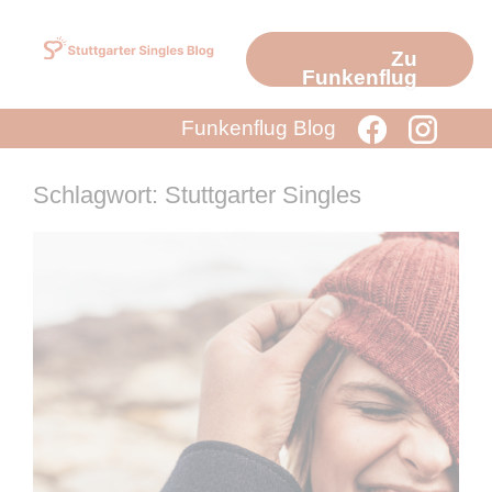
Zum
Inhalt
Zu
springen
Funkenflug
Funkenflug Blog
Schlagwort: Stuttgarter Singles