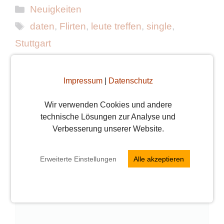
Kategorien
Neuigkeiten
Schlagwörter
daten
,
Flirten
,
leute treffen
,
single
,
Stuttgart
Fasnet ist Flirtzeit
Eure Gesundheit liegt uns am Herzen
Impressum
|
Datenschutz
Wir verwenden Cookies und andere
Schreibe einen Kommentar
technische Lösungen zur Analyse und
Verbesserung unserer Website.
Kommentar
Erweiterte Einstellungen
Alle akzeptieren