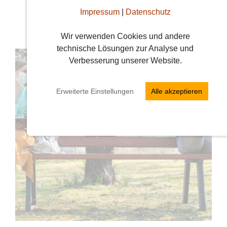
überlegt, damit ihr noch schneller eure
Impressum
|
Datenschutz
Sommer-Liebe bei uns findet. Worauf ihr
Wir verwenden Cookies und andere
euch jetzt …
weiterlesen
technische Lösungen zur Analyse und
Verbesserung unserer Website.
Erweiterte Einstellungen
Alle akzeptieren