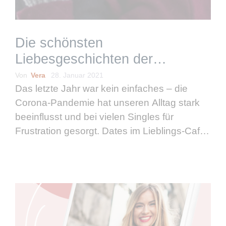
Die schönsten
Liebesgeschichten der
Stuttgarter Singles 2020
Von
Vera
28. Januar 2021
Das letzte Jahr war kein einfaches – die
Corona-Pandemie hat unseren Alltag stark
beeinflusst und bei vielen Singles für
Frustration gesorgt. Dates im Lieblings-Café
in Stuttgart oder spannende Events fielen
aufgrund von Social Distancing größtenteils
weg. Aber noch lange kein …
weiterlesen