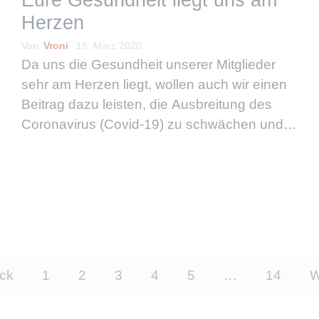
Eure Gesundheit liegt uns am
Herzen
Von
Vroni
16. März 2020
Da uns die Gesundheit unserer Mitglieder
sehr am Herzen liegt, wollen auch wir einen
Beitrag dazu leisten, die Ausbreitung des
Coronavirus (Covid-19) zu schwächen und
das Gesundheitssystem zu entlasten und
arbeiten deshalb saktuell von zuhause aus.
Natürlich lassen wir euch …
weiterlesen
ck
1
2
3
4
5
…
14
W