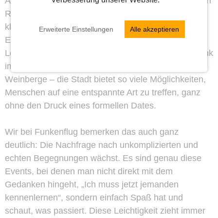
Aktivitäten zu treffen, geht der Trend immer stärker in
Richtung Offline-Dating. Es muss nicht immer das
klassische „Date“ sein. Oft reicht ein entspanntes
Erweiterte Einstellungen
Alle akzeptieren
Event, bei dem man in lockerer Atmosphäre neue
Leute kennenlernen kann. Ob es ein After-Work-Drink
im Bohnenviertel ist oder eine Wanderung durch die
Weinberge – die Stadt bietet so viele Möglichkeiten,
Menschen auf eine entspannte Art zu treffen, ganz
ohne den Druck eines formellen Dates.
Wir bei Funkenflug bemerken das auch ganz
deutlich: Die Nachfrage nach unkomplizierten und
echten Begegnungen wächst. Es sind genau diese
Events, bei denen man nicht direkt mit dem
Gedanken hingeht, „Ich muss jetzt jemanden
kennenlernen“, sondern einfach Spaß hat und
schaut, was passiert. Diese Leichtigkeit zieht immer