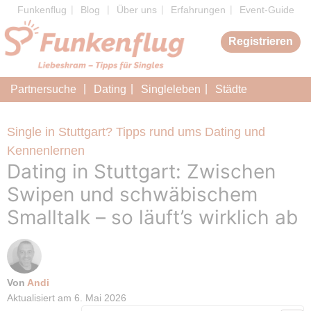
Zum
Funkenflug
Blog
Über uns
Erfahrungen
Event-Guide
Inhalt
Registrieren
springen
Partnersuche
Dating
Singleleben
Städte
Single in Stuttgart? Tipps rund ums Dating und
Kennenlernen
Dating in Stuttgart: Zwischen
Swipen und schwäbischem
Smalltalk – so läuft’s wirklich ab
Von
Andi
Aktualisiert am
6. Mai 2026