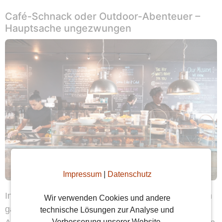
Café-Schnack oder Outdoor-Abenteuer –
Hauptsache ungezwungen
Impressum
|
Datenschutz
In Stuttgart, wo es unzählige Möglichkeiten gibt, sich
Wir verwenden Cookies und andere
ganz entspannt in Cafés, Bars oder bei Outdoor-
technische Lösungen zur Analyse und
Verbesserung unserer Website.