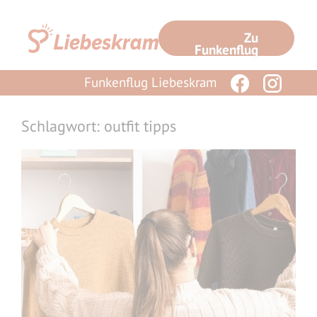
Zum
Inhalt
Zu
springen
Funkenflug
Funkenflug Liebeskram
Schlagwort: outfit tipps