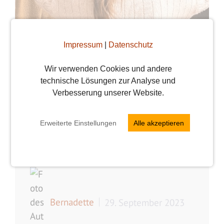
Impressum
|
Datenschutz
Wir verwenden Cookies und andere
technische Lösungen zur Analyse und
Verbesserung unserer Website.
6 Tipps, wie du mit
deinem Date Outfit
Erweiterte Einstellungen
Alle akzeptieren
überzeugst
Bernadette
29. September 2023