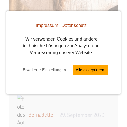
Impressum
|
Datenschutz
Wir verwenden Cookies und andere
technische Lösungen zur Analyse und
Verbesserung unserer Website.
6 Tipps, wie du mit
deinem Date Outfit
Erweiterte Einstellungen
Alle akzeptieren
überzeugst
Bernadette
29. September 2023