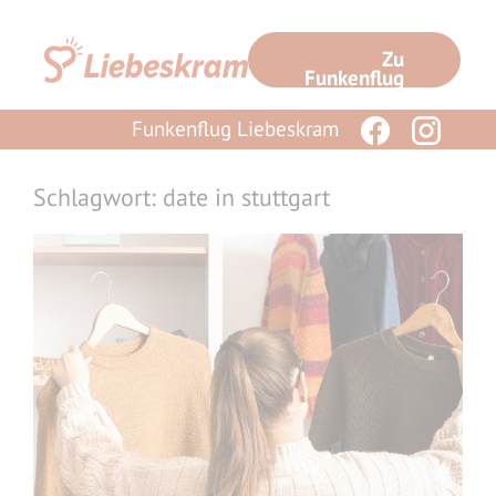
Zum
Inhalt
Zu
springen
Funkenflug
Funkenflug Liebeskram
Schlagwort: date in stuttgart