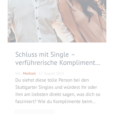
Schluss mit Single –
verführerische Komplimente
beim Online Dating
Von
Mashaal
12. August 2021
Du siehst diese tolle Person bei den
Stuttgarter Singles und würdest ihr oder
ihm am liebsten direkt sagen, was dich so
fasziniert? Wie du Komplimente beim
Dating richtig einsetzt, liest du hier.