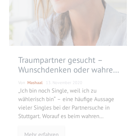
Traumpartner gesucht –
Wunschdenken oder wahres
Liebesglück?
Von
Mashaal
13. November 2020
„Ich bin noch Single, weil ich zu
wählerisch bin“ – eine häufige Aussage
vieler Singles bei der Partnersuche in
Stuttgart. Worauf es beim wahren
Liebesglück ankommt, liest du hier.
Mehr erfahren