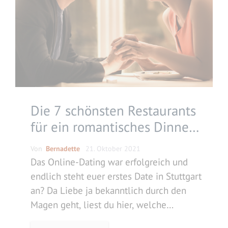
Die 7 schönsten Restaurants
für ein romantisches Dinner
in Stuttgart
Von
Bernadette
21. Oktober 2021
Das Online-Dating war erfolgreich und
endlich steht euer erstes Date in Stuttgart
an? Da Liebe ja bekanntlich durch den
Magen geht, liest du hier, welche
Restaurants fürs Date in Stuttgart zum