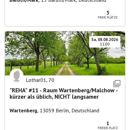
3
FREIE PLÄTZE
Sa, 08.08.2026
11:00
Lothar01
,
70
"REHA" #11 - Raum Wartenberg/Malchow -
kürzer als üblich, NICHT langsamer
Wartenberg
,
13059 Berlin, Deutschland
1
FREIER PLATZ