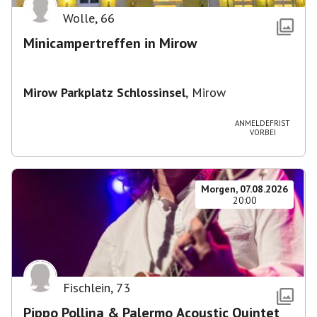
Wolle
,
66
Minicampertreffen in Mirow
Mirow Parkplatz Schlossinsel
,
Mirow
ANMELDEFRIST
VORBEI
Morgen, 07.08.2026
20:00
Fischlein
,
73
Pippo Pollina & Palermo Acoustic Quintet