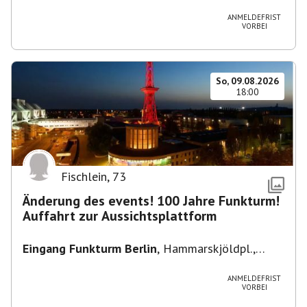
Heuss-Platz 10, 14052 Berlin, U Theodor- Heuss
-Platz
ANMELDEFRIST
VORBEI
So, 09.08.2026
18:00
Fischlein
,
73
Änderung des events! 100 Jahre Funkturm!
Auffahrt zur Aussichtsplattform
Eingang Funkturm Berlin
,
Hammarskjöldpl.,
14055 Berlin, Deutschland
ANMELDEFRIST
VORBEI