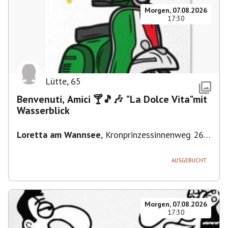
Morgen, 07.08.2026
17:30
Lütte
,
65
Benvenuti, Amici 🍸🎵🎶 "La Dolce Vita"mit
Wasserblick
Loretta am Wannsee
,
Kronprinzessinnenweg 260,
14109 Berlin, Deutschland
AUSGEBUCHT
Morgen, 07.08.2026
17:30