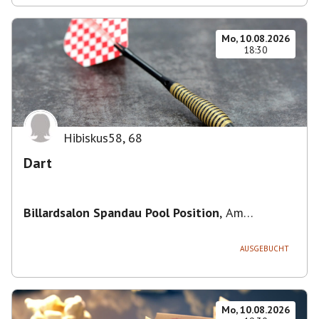
Mo, 10.08.2026
18:30
Hibiskus58
,
68
Dart
Billardsalon Spandau Pool Position
,
Am
Juliusturm 31, 13599 Berlin, Deutschland
AUSGEBUCHT
Mo, 10.08.2026