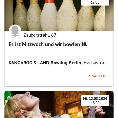
18:00
Zauberstrahl
,
67
Es ist Mittwoch und wir bowlen 🎱
KANGAROO'S LAND Bowling Berlin
,
Hansastraße
236, 13051 Berlin-Bezirk Lichtenberg,
Deutschland
AUSGEBUCHT
Mi, 12.08.2026
18:00