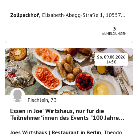
Zollpackhof
,
Elisabeth-Abegg-Straße 1, 10557
Berlin, Deutschland
3
ANMELDUNGEN
So, 09.08.2026
14:30
Fischlein
,
73
Essen in Joe' Wirtshaus, nur für die
Teilnehmer*innen des Events "100 Jahre
Funkturm"
Joes Wirtshaus | Restaurant in Berlin
,
Theodor-