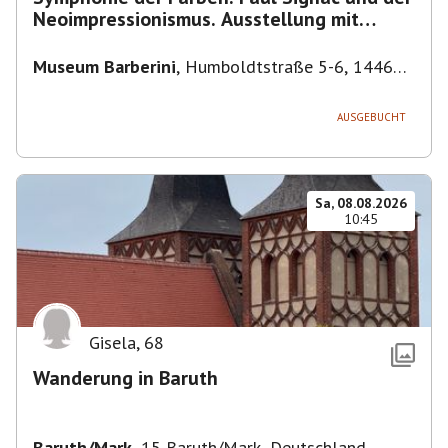
Neoimpressionismus. Ausstellung mit
Führung.
Museum Barberini
,
Humboldtstraße 5-6, 14467
Potsdam, Deutschland
AUSGEBUCHT
Sa, 08.08.2026
10:45
Gisela
,
68
Wanderung in Baruth
Baruth/Mark
,
15 Baruth/Mark, Deutschland