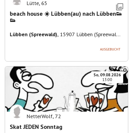
Lütte
,
65
beach house ☀️ Lübben(au) nach Lübben👟
👟
Lübben (Spreewald)
,
15907 Lübben (Spreewald),
Deutschland
AUSGEBUCHT
So, 09.08.2026
13:00
NetterWolf
,
72
Skat JEDEN Sonntag