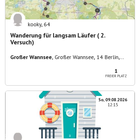
kooky
,
64
Wanderung für langsam Läufer ( 2.
Versuch)
Großer Wannsee
,
Großer Wannsee, 14 Berlin,
Deutschland
1
FREIER PLATZ
So, 09.08.2026
12:15