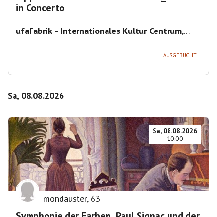
in Concerto
ufaFabrik - Internationales Kultur Centrum
,
Viktoriastraße 10-18, 12105 Berlin, U
Ullsteinstraße Ausgang Viktoriastraße
AUSGEBUCHT
Sa, 08.08.2026
Sa, 08.08.2026
10:00
mondauster
,
63
Symphonie der Farben. Paul Signac und der