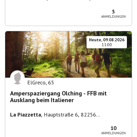
Stuttgart-Bad Cannstatt, Deutschland
5
ANMELDUNGEN
Heute, 09.08.2026
11:00
ElGreco
,
65
Amperspaziergang Olching - FFB mit
Ausklang beim Italiener
La Piazzetta
,
Hauptstraße 6, 82256
Fürstenfeldbruck, Deutschland
10
ANMELDUNGEN