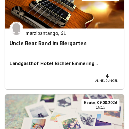
marzipantango
,
61
Uncle Beat Band im Biergarten
Landgasthof Hotel Bichler Emmering
,
Hauptstraße 14, 83550 Emmering, Deutschland
4
ANMELDUNGEN
Heute, 09.08.2026
16:15