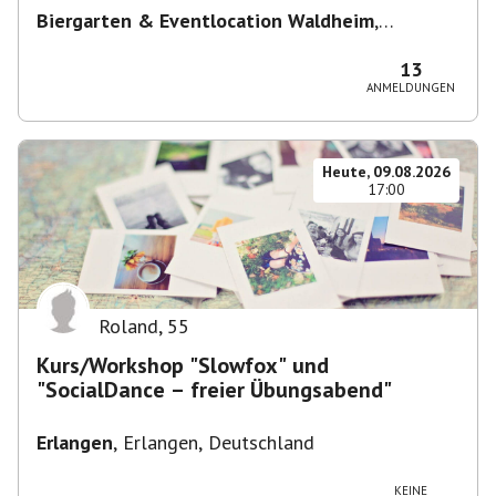
Biergarten & Eventlocation Waldheim
,
Waldheim 1, 81377 München, Deutschland
13
ANMELDUNGEN
Heute, 09.08.2026
17:00
Roland
,
55
Kurs/Workshop "Slowfox" und
"SocialDance – freier Übungsabend"
Erlangen
,
Erlangen, Deutschland
KEINE