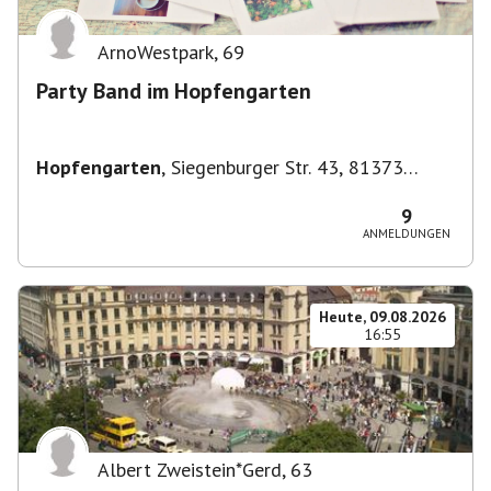
ArnoWestpark
,
69
Party Band im Hopfengarten
Hopfengarten
,
Siegenburger Str. 43, 81373
München-Sendling-Westpark, Deutschland
9
ANMELDUNGEN
Heute, 09.08.2026
16:55
Albert Zweistein*Gerd
,
63