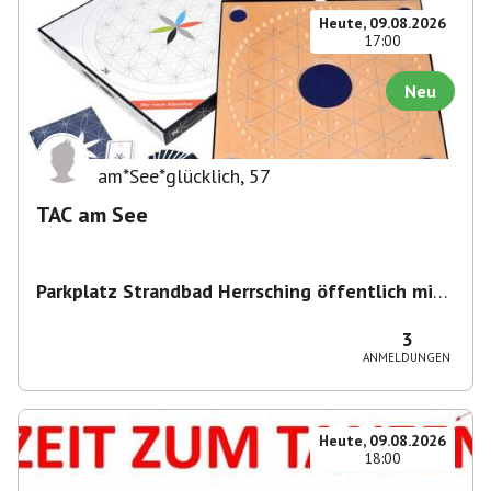
Heute, 09.08.2026
17:00
Neu
am*See*glücklich
,
57
TAC am See
Parkplatz Strandbad Herrsching öffentlich mit
Parkschein
,
Parkplatz, Keramikstraße 1-3, 82211
Herrsching am Ammersee, Deutschland
3
ANMELDUNGEN
Heute, 09.08.2026
18:00