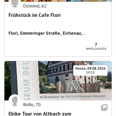
Ostwind
,
62
Frühstück im Cafe Flori
Flori, Emmeringer Straße, Eichenau,
Deutschland
,
Café Flori in Eichenau
7
ANMELDUNGEN
Heute, 09.08.2026
10:30
RoRo
,
70
Ebike Tour von Altbach zum