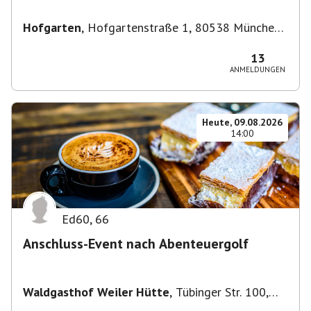
Hofgarten
,
Hofgartenstraße 1, 80538 München,
Deutschland
13
ANMELDUNGEN
Heute, 09.08.2026
14:00
Ed60
,
66
Anschluss-Event nach Abenteuergolf
Waldgasthof Weiler Hütte
,
Tübinger Str. 100,
71093 Weil im Schönbuch, Deutschland