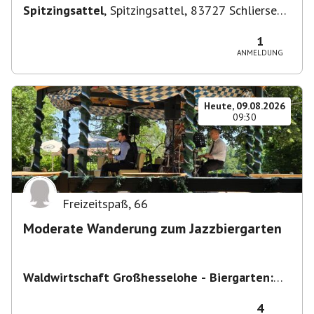
Spitzingsattel
,
Spitzingsattel, 83727 Schliersee,
Deutschland
1
ANMELDUNG
Heute, 09.08.2026
09:30
Freizeitspaß
,
66
Moderate Wanderung zum Jazzbiergarten
Waldwirtschaft Großhesselohe - Biergarten:
täglich bei schönem Wetter ab 10:00 Uhr -
Restaurant : Mo & Di Ruhetag
,
Georg-Kalb-
4