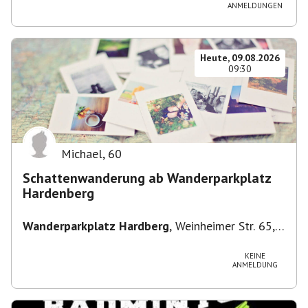
Straße 3, 82049 Pullach im Isartal-
ANMELDUNGEN
Großhesselohe, Deutschland
Heute, 09.08.2026
09:30
Michael
,
60
Schattenwanderung ab Wanderparkplatz
Hardenberg
Wanderparkplatz Hardberg
,
Weinheimer Str. 65,
69483 Wald-Michelbach, Deutschland
KEINE
ANMELDUNG