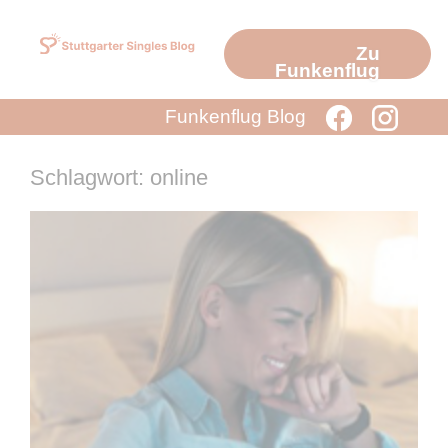
Zum
Inhalt
Zu
springen
Funkenflug
Funkenflug Blog
Schlagwort: online