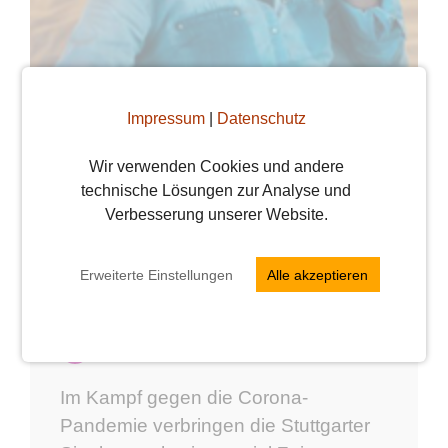
Impressum
|
Datenschutz
Wir verwenden Cookies und andere
technische Lösungen zur Analyse und
Zu virtuellen Events
Verbesserung unserer Website.
verabreden &
Erweiterte Einstellungen
Alle akzeptieren
verlieben
Vera
10. Januar 2022
Im Kampf gegen die Corona-
Pandemie verbringen die Stuttgarter