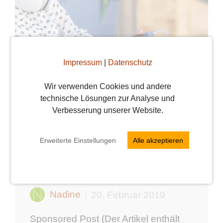
Impressum
|
Datenschutz
Wir verwenden Cookies und andere
technische Lösungen zur Analyse und
Verlosung:
Verbesserung unserer Website.
DVD/BluRay von
Erweiterte Einstellungen
Alle akzeptieren
SAFARI – Match me
if you can
Nadine
20. Februar 2019
Sponsored Post (Der Artikel enthält