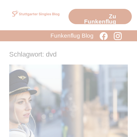
Zum
Inhalt
Zu
springen
Funkenflug
Funkenflug Blog
Schlagwort: dvd